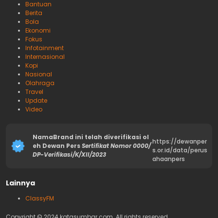
Bantuan
Berita
Bola
Ekonomi
Fokus
Infotainment
Internasional
Kopi
Nasional
Olahraga
Travel
Update
Video
NamaBrand ini telah diverifikasi ol
https://dewanper
eh Dewan Pers
Sertifikat Nomor 0000/
s.or.id/data/perus
DP-Verifikasi/K/XII/2023
ahaanpers
Lainnya
ClassyFM
Copyright © 2024 katasumbar.com. All rights reserved.